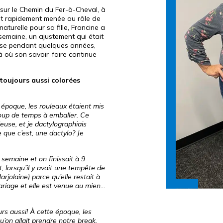
sur le Chemin du Fer-à-Cheval, à
ont rapidement menée au rôle de
naturelle pour sa fille, Francine a
 semaine, un ajustement qui était
tise pendant quelques années,
là où son savoir-faire continue
 toujours aussi colorées
e époque, les rouleaux étaient mis
oup de temps à emballer. Ce
euse, et je dactylographiais
 que c’est, une dactylo? Je
 semaine et on finissait à 9
t, lorsqu’il y avait une tempête de
arjolaine) parce qu’elle restait à
ariage et elle est venue au mien…
urs aussi! À cette époque, les
’on allait prendre notre break,