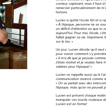
conteur captivant, mais il faut d
remercier particulièrement de m’a
histoire.
Lucien a quitté l’école tôt et a re
« À l’époque, personne ne se sou
un déficit d’attention ou que tu 
aujourd’hui. Pour moi, l’école, c’étai
fallait gagner sa vie. Imprimerie 
sur le tas. »
Un jour, Lucien décide qu’il veut e
pour savoir comment s’y prendre
« Il m’a dit que je pouvais commenc
J’étais motivé et je voulais faire 
salaires pour l’époque! »
Lucien se rappelle aussi qu’à l’a
communication avancé comme aujo
« On se parlait avec des intercom
l’époque, mais qu’on ne pouvait p
Lucien est présent chaque matin, 
manipuler ces lourds rouleaux de
Lucien est en forme!