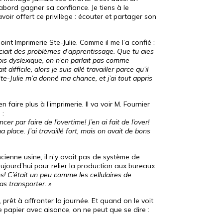
’abord gagner sa confiance. Je tiens à le
voir offert ce privilège : écouter et partager son
joint Imprimerie Ste-Julie. Comme il me l’a confié :
ciait des problèmes d’apprentissage. Que tu aies
sois dyslexique, on n’en parlait pas comme
t difficile, alors je suis allé travailler parce qu’il
Ste-Julie m’a donné ma chance, et j’ai tout appris
n faire plus à l’imprimerie. Il va voir M. Fournier
 :
er par faire de l’overtime! J’en ai fait de l’over!
ma place. J’ai travaillé fort, mais on avait de bons
ncienne usine, il n’y avait pas de système de
urd’hui pour relier la production aux bureaux.
s! C’était un peu comme les cellulaires de
as transporter. »
prêt à affronter la journée. Et quand on le voit
 papier avec aisance, on ne peut que se dire :