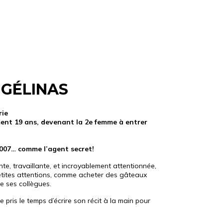
 GÉLINAS
rie
ment 19 ans, devenant la 2e femme à entrer
007… comme l’agent secret!
e, travaillante, et incroyablement attentionnée,
petites attentions, comme acheter des gâteaux
de ses collègues.
 pris le temps d’écrire son récit à la main pour