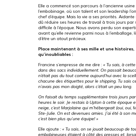
Elle a commencé son parcours à l’ancienne usine 
l’embobinage, où son talent et son leadership l’
chef d’équipe. Mais la vie a ses priorités. Aidante 
dû réduire ses heures de travail à trois jours par
difficile à l’époque. Nous avons perdu son exper
avant qu’elle revienne parmi nous à l’emballage, 
d’être un atout précieux.
Place maintenant à ses mille et une histoires,
qu’inoubliables :
Francine s’empresse de me dire :
« Tu sais, à cett
dans des sacs individuellement. On passait beauc
n’était pas du tout comme aujourd’hui avec la scell
chacune des étiquettes pour le shipping. Tu sais ce
n’avais pas mon doigté, alors c’était un peu long.
On faisait du temps supplémentaire trois jours par
heures le soir. Je restais à Upton à cette époque e
neige, c’est Marjolaine qui m’hébergeait (oui, oui, M
Ste-Julie. On est devenues amies. J’ai été à son m
c’est bien plus qu’une équipe! »
Elle ajoute
: « Tu sais, on se jouait beaucoup de to
embobineuses étaient à côté des presses et, lorsqu