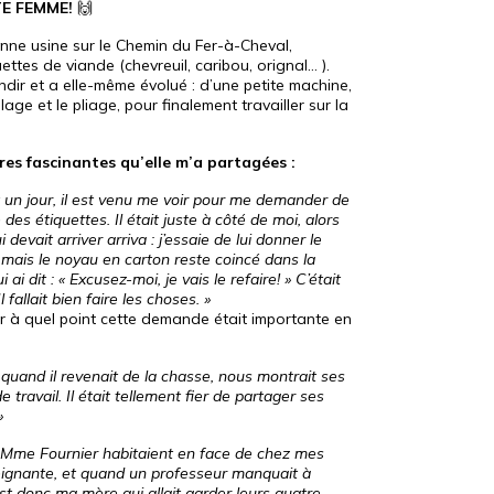
E FEMME!
🙌
nne usine sur le Chemin du Fer-à-Cheval,
ttes de viande (chevreuil, caribou, orignal… ).
andir et a elle-même évolué : d’une petite machine,
age et le pliage, pour finalement travailler sur la
res fascinantes qu’elle m’a partagées :
et un jour, il est venu me voir pour me demander de
es étiquettes. Il était juste à côté de moi, alors
devait arriver arriva : j’essaie de lui donner le
 mais le noyau en carton reste coincé dans la
 ai dit : « Excusez-moi, je vais le refaire! » C’était
allait bien faire les choses. »
 à quel point cette demande était importante en
 quand il revenait de la chasse, nous montrait ses
 travail. Il était tellement fier de partager ses
»
t Mme Fournier habitaient en face de chez mes
eignante, et quand un professeur manquait à
est donc ma mère qui allait garder leurs quatre