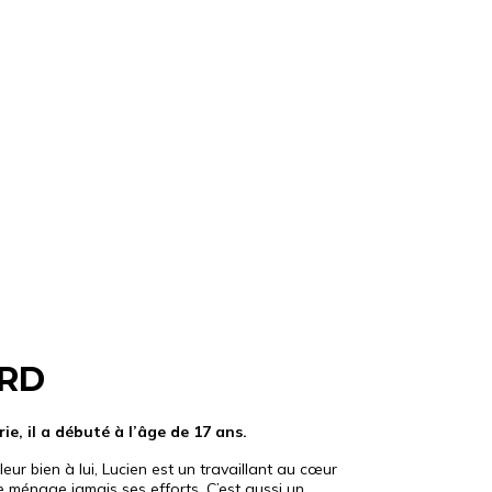
ARD
e, il a débuté à l’âge de 17 ans.
r bien à lui, Lucien est un travaillant au cœur
ne ménage jamais ses efforts. C’est aussi un