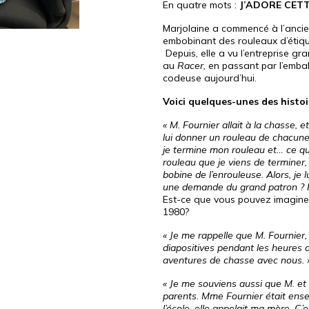
En quatre mots :
J’ADORE CETT
Marjolaine a commencé à l’ancie
embobinant des rouleaux d’étique
Depuis, elle a vu l’entreprise gr
au
Racer,
en passant par l’emball
codeuse aujourd’hui.
Voici quelques-unes des histoi
« M. Fournier allait à la chasse, 
lui donner un rouleau de chacune d
je termine mon rouleau et… ce qui 
rouleau que je viens de terminer,
bobine de l’enrouleuse. Alors, je lui
une demande du grand patron ? Il f
Est-ce que vous pouvez imaginer
1980?
« Je me rappelle que M. Fournier,
diapositives pendant les heures de
aventures de chasse avec nous. 
« Je me souviens aussi que M. e
parents. Mme Fournier était ens
l’école, elle appelait ma mère. C’