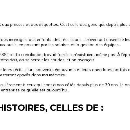
pas aux presses et aux étiquettes. C’est celle des gens qui, depuis plu
, des mariages, des enfants, des récessions… traversant ensemble les ha
x outils, en passant par les salaires et la gestion des équipes.
 » et « conciliation travail-famille » n’existaient même pas. À l’époqu
entraidait, on se serrait les coudes, et on avançait.
ter leurs récits, leurs souvenirs émouvants et leurs anecdotes parfoi
 resteront gravés dans ma mémoire.
ticulièrement à ceux qui sont à nos côtés depuis plus de 30 ans. Ils o
 entreprise ce qu’elle est aujourd’hui.
STOIRES, CELLES DE :